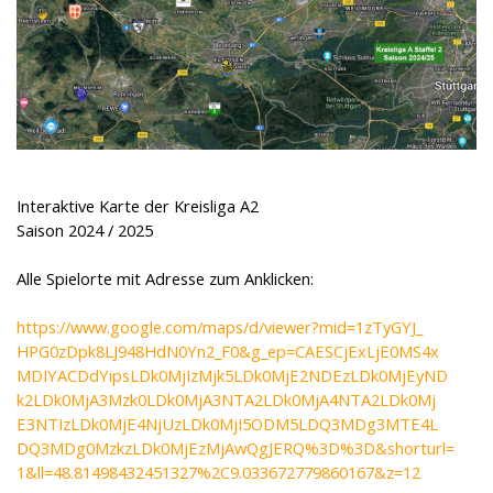
Interaktive Karte der Kreisliga A2
Saison 2024 / 2025
Alle Spielorte mit Adresse zum Anklicken:
https://www.google.com/maps/d/viewer?mid=1zTyGYJ_
HPG0zDpk8LJ948HdN0Yn2_F0&g_ep=
CAESCjExLjE0MS4x
MDIYACDdYipsLDk0MjIzMjk5LDk0MjE2NDEzLDk0MjEyND
k2LDk0MjA3Mzk0LDk0MjA3NTA2LDk0MjA4NTA2LDk0Mj
E3NTIzLDk0MjE4NjUzLDk0MjI5ODM5LDQ3MDg3MTE4L
DQ3MDg0MzkzLDk0MjEzMjAwQgJERQ%3D%3D&shorturl=
1&ll=48.81498432451327%2C9.033672779860167&z=12