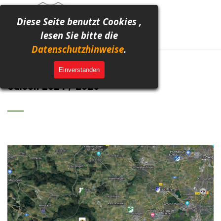
Direkt zum Seiteninhalt
Menü überspringen
Diese Seite benutzt Cookies ,
lesen Sie bitte die
Datenschutzhinweise
.
Alles Rund um die Kreisliga A2
Einverstanden
Saison 2024 / 2025
___